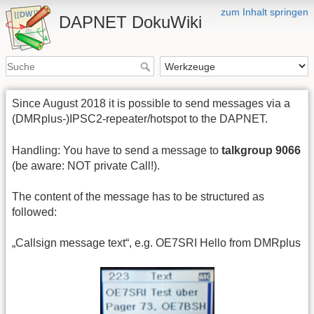
zum Inhalt springen
DAPNET DokuWiki
Since August 2018 it is possible to send messages via a
(DMRplus-)IPSC2-repeater/hotspot to the DAPNET.
Handling: You have to send a message to
talkgroup 9066
(be aware: NOT private Call!).
The content of the message has to be structured as
followed:
„Callsign message text“, e.g. OE7SRI Hello from DMRplus