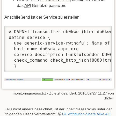
das
API
Benutzerpassword
Anschließend ist der Service zu erstellen:
# DAPNET Transmitter db0kwe (hier db0kwe a
define service {

  use generic-service-rwthafu ; Name of se
  host_name db0sda.ampr.org

  service_description Funkrufsender DB0KWE
  check_command check_http_json!8080!tran
  }
monitoringnagios.txt
· Zuletzt geändert: 2018/02/27 11:27 von
dh3wr
Falls nicht anders bezeichnet, ist der Inhalt dieses Wikis unter der
folgenden Lizenz veröffentlicht:
CC Attribution-Share Alike 4.0