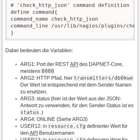
# 'check_http_json' command definition

define command{

command_name check_http_json

command_line /usr/lib/nagios/plugins/chec
}
Dabei bedeuten die Variablen:
ARG1: Port der REST
API
des DAPNET-Core,
8080
meistens
transmitters/db0kwe
ARG2: HTTP Pfad, hier
Der Wert ist entsprechend mit dem Sender Namen
zu ersetzen.
ARG3: status (hier ist der Wert aus der JSON-
Antwort zu verwenden, für den Sender-Status ist es
status
.)
ARG4: ONLINE (Siehe ARG3)
resource.cfg
USER12: in
definierter Wert für
den
API
Benutzernamen
resource.cfg
USER13: in
definierter Wert für